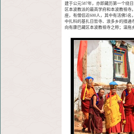
建于公元587年，亦即藏历第一个绕日
区本波教派的最高学府和本波教祖寺。
座，有僧侣近600人，其中有活佛5
中扎科的基扎日哲寺、浪多乡的措通
向有康巴藏区本波教祖寺之称；温拖