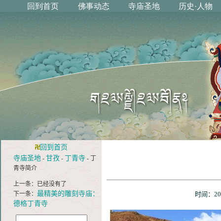
回到首页
寺庙圣地
甘孜
丁青寺
-
-
- 丁
青寺简介
上一条：已经没有了
最精美的雕刻寺庙：
下一条：
时间：20
德格丁青寺