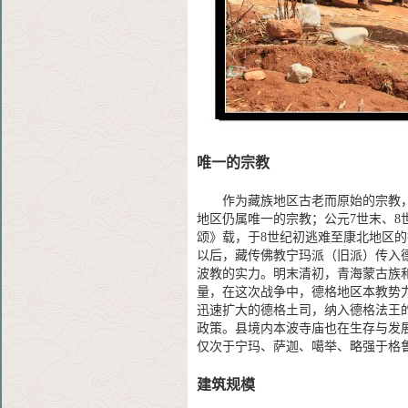
唯一
的
宗教
作为藏族地区古老而原始的宗教，本
地区仍属唯一的宗教；公元7世末、
颂》载，于8世纪初逃难至康北地区的
以后，藏传佛教宁玛派（旧派）传入
波教的实力。明末清初，青海蒙古族
量，在这次战争中，德格地区本教势
迅速扩大的德格土司，纳入德格法王
政策。县境内本波寺庙也在生存与发
仅次于宁玛、萨迦、噶举、略强于格
建筑规模