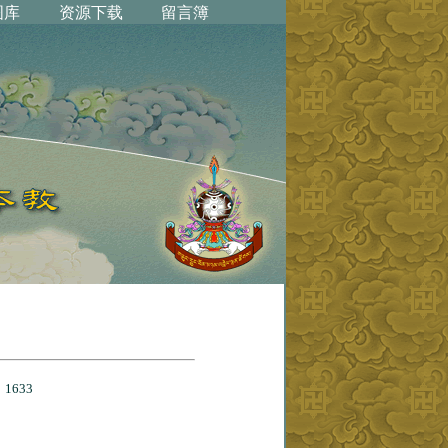
：
1633