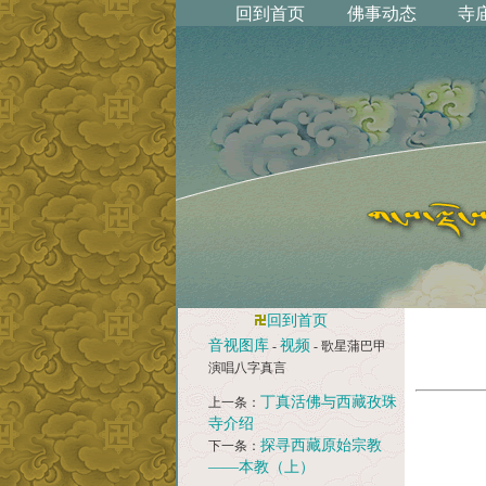
回到首页
音视图库
视频
-
- 歌星蒲巴甲
演唱八字真言
丁真活佛与西藏孜珠
上一条：
寺介绍
探寻西藏原始宗教
下一条：
——本教（上）