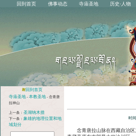
回到首页
寺庙圣地
本教圣地
-
- 念青唐
拉神山
圣湖纳木措
上一条：
时间
象雄的地理位置和地
下一条：
域划分
念青唐拉山脉在西藏自治区东部