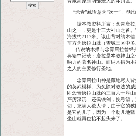
青藏高
原东南部最大的冰川区。
“念青”藏语意为“次于”，即
据本教资料所言：念青唐拉是
山
之一，更是十三大神山之首。
海拔
约7117米。该山背对纳
前方为
唐拉山脉（雪域三区中多
传说纳木措与念青唐拉曾经是
典
籍中记载：唐拉是本教神山之
响力
的著名神山。而纳木措为本
之人的
主要修行圣地。
念青唐拉山神是藏地尽人皆知
的
英武模样。为免除对教法的威
即念青
唐拉山脉的三百六十座山
严厉深沉，
还佩铁剑，挽弓箭，
切，充满人欲
人情，由于它的狭
是它的儿子，因
为一个劲儿地猛
坐山就再也抬不起
头来了。