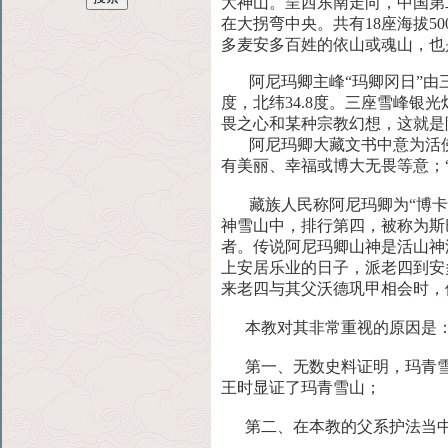
大神山。呈西东南走向，中国第
在大拐弯中央。共有18座海拔5
多麦安多百姓的依山或魂山，也
阿尼玛卿主峰“玛卿冈日”由三个海
度，北纬34.8度。三座雪峰
畏之心和某种宗教幻想，这就是
阿尼玛卿大藏文书中意为活佛
有美丽、幸福或博大无畏等意；
藏族人民称阿尼玛卿为“博卡
神雪山中，排行第四，被称为斯
者。传说阿尼玛卿山神是活山神
上安居乐业的日子，派老四到安
来老四与其父沃德巩甲相会时，
本教对其非常重视的原因是
第一、无数史料证明，玛青雪
王时显证了玛青雪山；
第二、在本教的父系护法当中