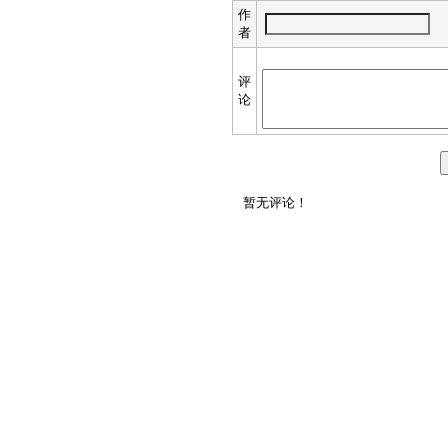
作
者
评
论
暂无评论！