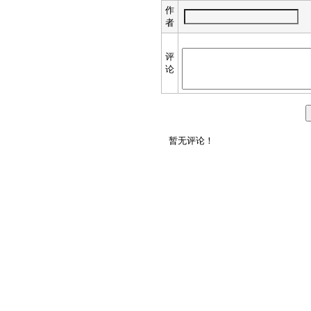
作
者
评
论
暂无评论！