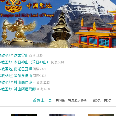
本教圣地
达果雪山
]
阅读:1359
本教圣地
本日神山（苯日神山）
]
阅读:3691
本教圣地
南迦巴瓦峰
]
阅读:2379
本教圣地
墨尔多神山
]
阅读:2428
本教圣地
神山岗仁波且
]
阅读:2213
本教圣地
神山阿尼玛卿
]
阅读:1489
首页
上一页
共46条 每页显示10条 第5页 共5页