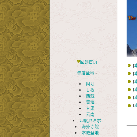
回到首页
[
-
寺庙圣地
[
[
阿坝
[
甘孜
西藏
[
青海
[
甘肃
云南
印度尼泊尔
海外寺院
本教圣地