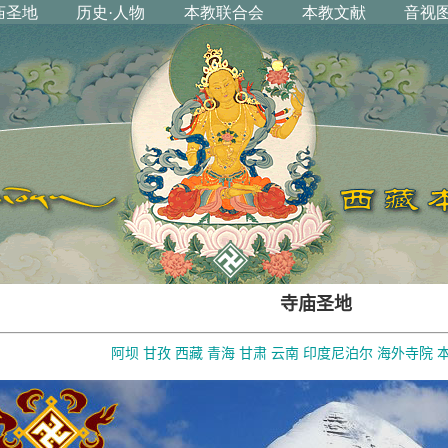
寺庙圣地
阿坝
甘孜
西藏
青海
甘肃
云南
印度尼泊尔
海外寺院