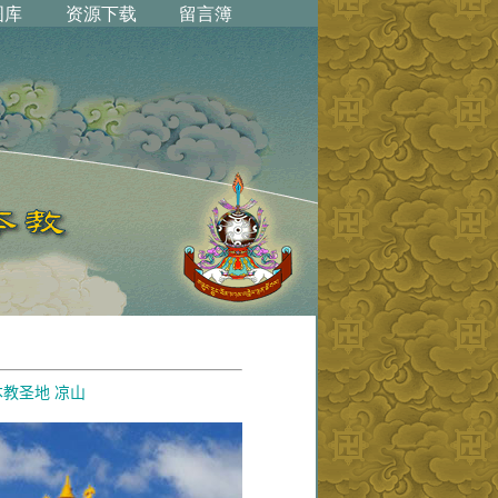
本教圣地
凉山