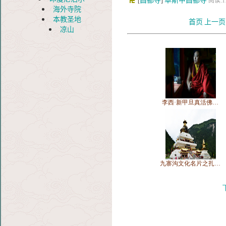
昌都寺
卓斯甲昌都寺
[
]
阅读:1
海外寺院
本教圣地
首页
上一页
凉山