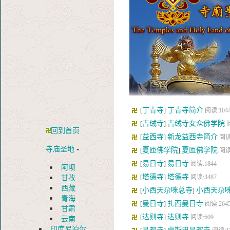
丁青寺
丁青寺简介
[
]
阅读:104
吉绒寺
吉绒寺女众佛学院
[
]
回到首页
益西寺
新龙益西寺简介
[
]
阅读
-
寺庙圣地
夏匝佛学院
夏匝佛学院
[
]
阅读
易日寺
易日寺
[
]
阅读:1844
阿坝
塔德寺
塔德寺
[
]
阅读:3487
甘孜
西藏
小西天尕咪总寺
小西天尕
[
]
青海
曼日寺
扎西曼日寺
[
]
阅读:264
甘肃
达则寺
达则寺
[
]
阅读:609
云南
印度尼泊尔