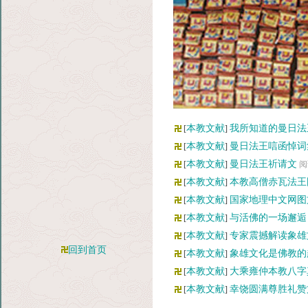
本教文献
我所知道的曼日法
[
]
本教文献
曼日法王唁函悼词
[
]
本教文献
曼日法王祈请文
[
]
阅
本教文献
本教高僧赤瓦法王
[
]
本教文献
国家地理中文网图
[
]
本教文献
与活佛的一场邂逅
[
]
本教文献
专家震撼解读象雄
[
]
回到首页
本教文献
象雄文化是佛教的
[
]
本教文献
大乘雍仲本教八字
[
]
本教文献
幸饶圆满尊胜礼赞
[
]