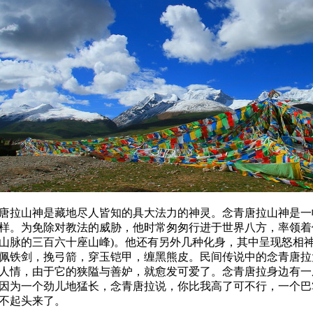
拉山神是藏地尽人皆知的具大法力的神灵。念青唐拉山神是一
样。为免除对教法的威胁，他时常匆匆行进于世界八方，率领着
山脉的三百六十座山峰)。他还有另外几种化身，其中呈现怒相
佩铁剑，挽弓箭，穿玉铠甲，缠黑熊皮。民间传说中的念青唐拉
人情，由于它的狭隘与善妒，就愈发可爱了。念青唐拉身边有一
因
为一个劲儿地猛长，念青唐拉说，你比我高了可不行，一个巴
不起
头来了。