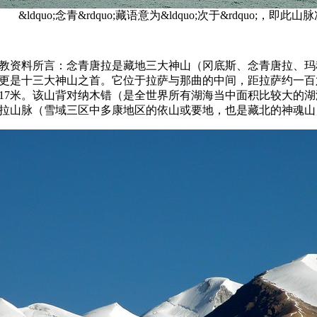
&ldquo;念青&rdquo;藏语意为&ldquo;次于&rdquo;，即
资料所言：念青唐拉是藏地三大神山（冈底斯、念青唐拉、玛
更是十三大神山之首。它位于拉萨与那曲的中间，距拉萨约一百
117米。该山背对纳木错（是全世界所有湖海当中面积比较大的
拉山脉（雪域三区中多康地区的依山或要地，也是藏北的神魂山