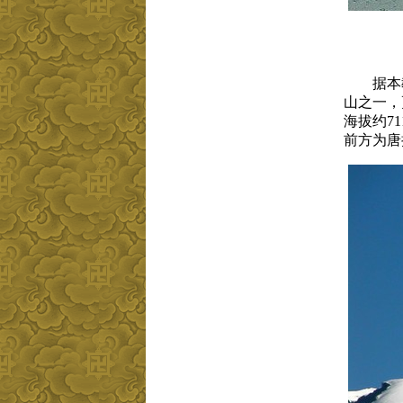
据本教
山
之一，
海拔
约7
前方为
唐