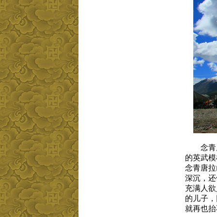
念青唐
的
英武模
念青
唐拉
深沉，
还
充满人欲
的儿子，
就再也抬