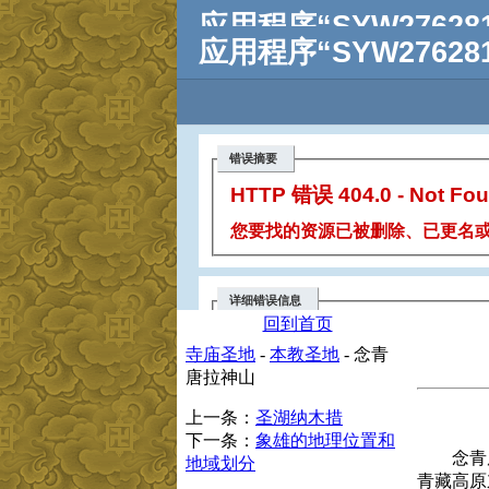
回到首页
寺庙圣地
-
本教圣地
- 念青
唐拉神山
上一条：
圣湖纳木措
下一条：
象雄的地理位置和
念青唐拉
地域划分
青藏高
原