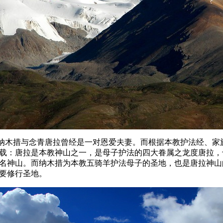
木措与念青唐拉曾经是一对恩爱夫妻。而根据本教护法经、家
载：唐拉是本教神山之一，是母子护法的四大眷属之龙度唐拉，
名神山。而纳木措为本教五骑羊护法母子的圣地，也是唐拉神山
要修行圣地。