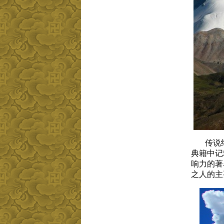
传说纳
典
籍中记
响力
的著
之人的
主