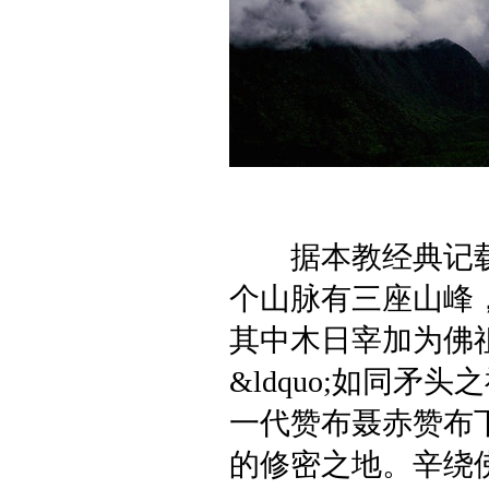
据本教经典记载
个山脉有三座山峰
其中木日宰加为佛
&ldquo;如同矛
一代赞布聂赤赞布
的修密之地。辛绕