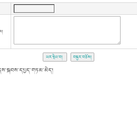
མ།
ས་སྐབས་དཔྱད་གཏམ་མེད།