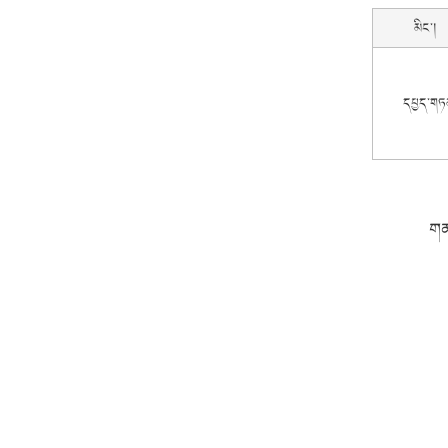
མིང་།
དཔྱད་གཏ
གན