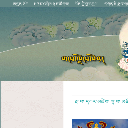
རྔ་བ།
དཀར་མཛེས།
ལྷ་ས།
མཚོ