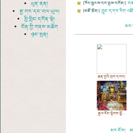
ཡུན་ནན།
[
ཁོད་སྤུངས་དར་རྒྱས་དགོན།
]
གན
རྒྱ་གར་དང་བལ་ཡུལ།
[
མཚོ་སྔོན།
]
ཁྱུང་དཀར་རིག་འཛིན
ཕྱི་གླིང་དགོན་སྡེ།
མར་
བོན་གྱི་གནས་མཆོག
ཉང་སྲན།