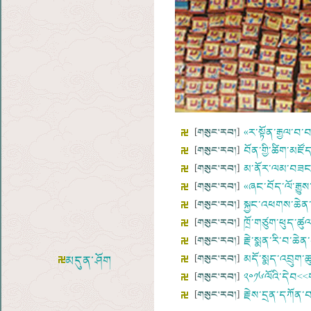
[
གསུང་རབ།
]
«ར་སྟོན་རྒྱལ་བ་
[
གསུང་རབ།
]
བོན་གྱི་ཚིག་མཛོ
[
གསུང་རབ།
]
མ་ནོར་ལམ་བཟང་ས
[
གསུང་རབ།
]
«ཞང་བོད་ལོ་རྒྱུས
[
གསུང་རབ།
]
སྐྱང་འཕགས་ཆེན་པ
[
གསུང་རབ།
]
ཁྲོ་གཙུག་ཕུད་ཚུལ་
[
གསུང་རབ།
]
རྗེ་སྨན་རི་བ་ཆེན
[
གསུང་རབ།
]
མདོ་སྨད་འབྲུག་ཆུའ
མདུན་ཤོག
[
གསུང་རབ།
]
༢༠༡༦ལོའི་དེབ<<
[
གསུང་རབ།
]
རྗེས་དྲན་དཀོན་བ