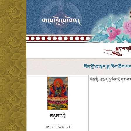
བོན་གྱི་ཐ་སྙད་རྒྱ་ཡིག་ཐོག་
བོན་གྱི་ཐ་སྙད་རྒྱ་ཡིག་ཐོག་ཕབ
མཉམ་འབྲེ
IP
175.152.61.211