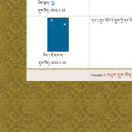
ཡིག་སྒམ།
དུས་ཚོད།
2016-1-18
་དང་། ཀྲུང་གོའི་ལོ་རྒྱུས་ཀྱི་
མིང་།
དོ་དམ་པ།
དུས་ཚོད།
2016-1-18
གཡུང་དྲུང་བོ
Copyright ©