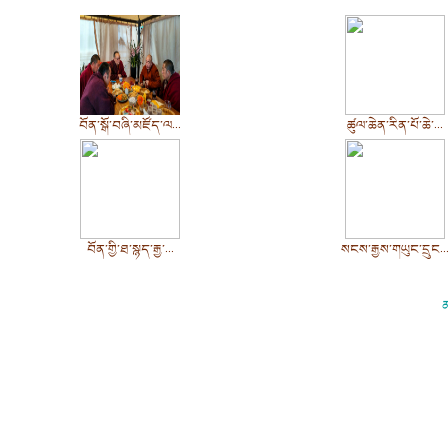
བོན་སྒོ་བཞི་མཛོད་ལ...
ཚུལ་ཆེན་རིན་པོ་ཆེ་...
བོན་གྱི་ཐ་སྙད་རྒྱ་...
སངས་རྒྱས་གཡུང་དྲུང..