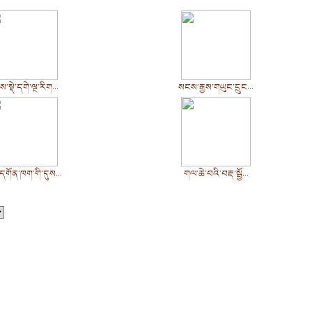
་སྡེ་དགེ་ལྔ་རིག...
སངས་རྒྱས་གཡུང་དྲུང...
དགོན་ཁག་གི་དུས...
གལ་ཆེ་བའི་བརྡ་སྦྱོ...