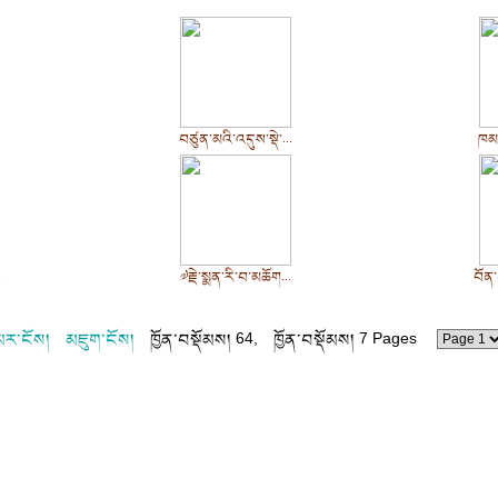
བཙུན་མའི་འདུས་སྡེ་...
ཁམས
.
༧རྗེ་སྨན་རི་བ་མཆོག...
བོན་
མར་ངོས།
མཇུག་ངོས།
ཁྱོན་བསྡོམས། 64, ཁྱོན་བསྡོམས། 7 Pages